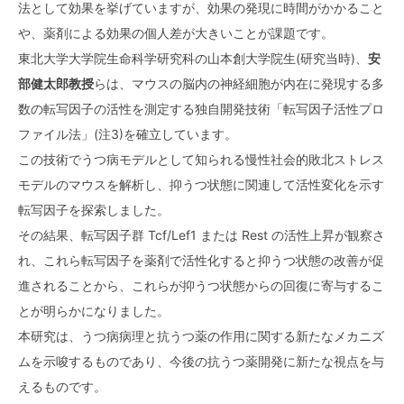
法として効果を挙げていますが、効果の発現に時間がかかること
や、薬剤による効果の個人差が大きいことが課題です。
東北大学大学院生命科学研究科の山本創大学院生(研究当時)、
安
部健太郎
教授
らは、マウスの脳内の神経細胞が内在に発現する多
数の転写因子の活性を測定する独自開発技術「転写因子活性プロ
ファイル法」(注3)を確立しています。
この技術でうつ病モデルとして知られる慢性社会的敗北ストレス
モデルのマウスを解析し、抑うつ状態に関連して活性変化を示す
転写因子を探索しました。
その結果、転写因子群 Tcf/Lef1 または Rest の活性上昇が観察さ
れ、これら転写因子を薬剤で活性化すると抑うつ状態の改善が促
進されることから、これらが抑うつ状態からの回復に寄与するこ
とが明らかになりました。
本研究は、うつ病病理と抗うつ薬の作用に関する新たなメカニズ
ムを示唆するものであり、今後の抗うつ薬開発に新たな視点を与
えるものです。