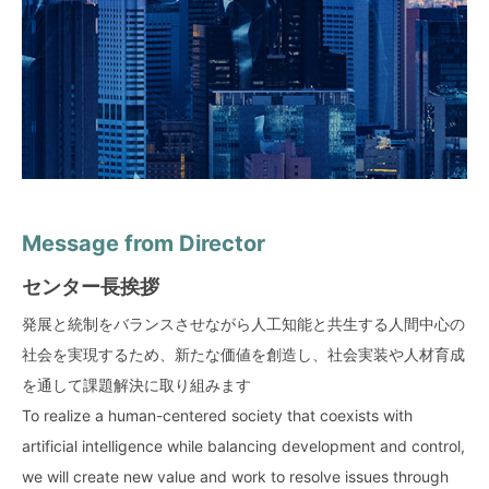
Message from Director
MISSION
ORGANIZATION
センター長挨拶
AIと共存する人間中心の社会の実現
センター概要・組織
Realize a society centered on people coexisting
発展と統制をバランスさせながら人工知能と共生する人間中心の
言語AI研究センターは、データシナジー創生機構（CDO)の下部
with AI
社会を実現するため、新たな価値を創造し、社会実装や人材育成
組織として設置されました。
■ 生成系AIを含む高度AIの信頼できるAI / (Trustworthy AI)化
を通して課題解決に取り組みます
Converting advanced AI, including generative AI, to
To realize a human-centered society that coexists with
The Center for Language AI Research was established as a
Trustworthy AI
artificial intelligence while balancing development and control,
subordinate Organization for Innovations in Data Synergy
■各専門領域におけるAI駆動型研究 / AI-driven research in all
we will create new value and work to resolve issues through
TOHOKU University (CDO).