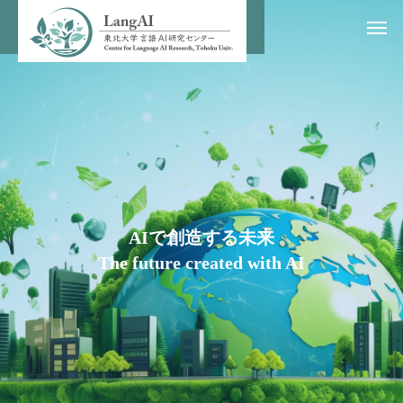
A
I
で
創
造
す
る
未
来
T
h
e
f
u
t
u
r
e
c
r
e
a
t
e
d
w
i
t
h
A
I