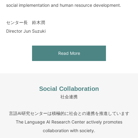
specialized areas
social implementation and human resource development.
■国内外と連携したAIアライメント/セーフティ研究 / AI
Read More
alignment/safety research in collaboration with Japanese and
センター長 鈴木潤
international partners
Director Jun Suzuki
■研究成果の社会実装と人材育成 / Implementation in society of
research results and development of talented individuals
Read More
Read More
Social Collaboration
社会連携
言語AI研究センターは積極的に社会との連携を推進しています
The Language AI Research Center actively promotes
collaboration with society.