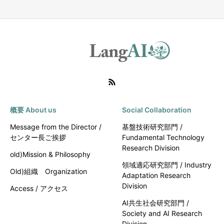
概要 About us
Social Collaboration
Message from the Director /
基盤技術研究部門 /
センター長ご挨拶
Fundamental Technology
Research Division
old)Mission & Philosophy
領域適応研究部門 / Industry
Old)組織 Organization
Adaptation Research
Division
Access / アクセス
AI共生社会研究部門 /
Society and AI Research
Division