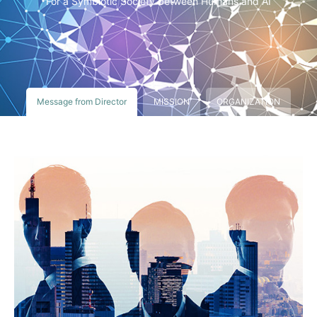
For a Symbiotic Society between Humans and AI
Message from Director
MISSION
ORGANIZATION